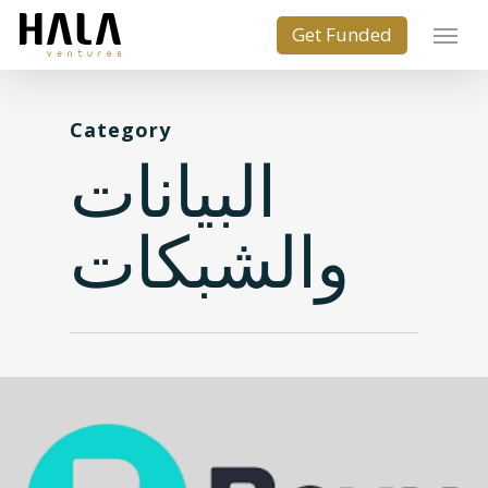
Category
البيانات
والشبكات