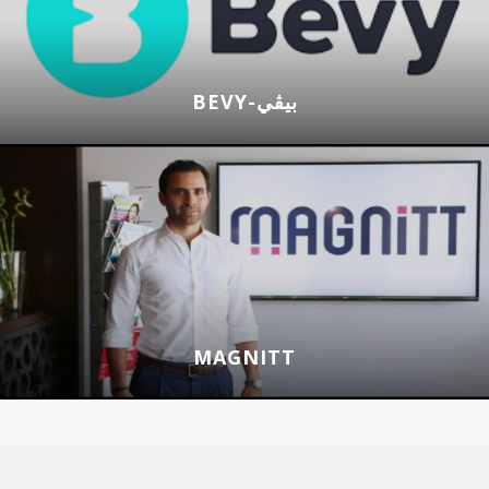
BEVY-بيڤي
MAGNITT