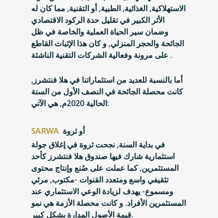
الاستهلاكية, الغذائية, الطبية, أو التقنية, مما كان له
الأثر الكبير في تقليل حدة الركود الاقتصادي
وضمان سير الحياة العملية والخاصة في ظل
الجائحة والحجر المنزلي, و كان هذا الإثبات القاطع
على مرونة وفعالية الشركات التقنية الناشئة .
أما بالنسبة للعديد من استثماراتنا في هلا فنتشرز,
كانت محصلة الجائحة في النصف الأول من السنة
الحالية 2020م, هي الآتي:
أو ثروة
SARWA
في بداية السنة, نجحت ثروة في إغلاق جولة
استثمارية شارك فيها صندوق هلا فنتشرز كأحد
المستثمرين, كما عملت على صُنع وإنتاج محتوى
تثقيفي واسع ومتعدد القنوات -مكتوب, مرئي
ومسموع- يهدف لزيادة الوعي الاستثماري عند
المستثمرين الأفراد. و كانت محصلة الأزمة هي نمو
قيمة الأصول المدارة بشكل كبير.