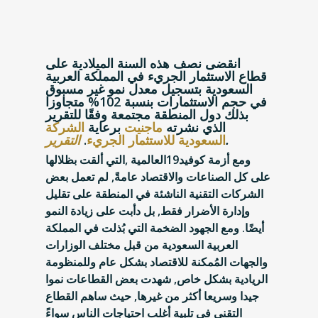
انقضى نصف هذه السنة الميلادية على
قطاع الاستثمار الجريء في المملكة العربية
السعودية بتسجيل معدل نمو غير مسبوق
في حجم الاستثمارات بنسبة 102% متجاوزا
بذلك دول المنطقة مجتمعة وفقًا للتقرير
الذي نشرته
ماجنيت
برعاية
الشركة
.
السعودية للاستثمار الجريء
.
التقرير
ومع أزمة كوفيد19العالمية ,التي ألقت بظلالها
على كل الصناعات والاقتصاد عامةً, لم تعمل بعض
الشركات التقنية الناشئة في المنطقة على تقليل
وإدارة الأضرار فقط, بل دأبت على زيادة النمو
أيضًا. ومع الجهود الضخمة التي بُذلت في المملكة
العربية السعودية من قبل مختلف الوزارات
والجهات المُمكنة للاقتصاد بشكل عام وللمنظومة
الريادية بشكل خاص, شهدت بعض القطاعات نموا
جيدا وسريعا أكثر من غيرها, حيث ساهم القطاع
التقني في تلبية أغلب احتياجات الناس سواءً